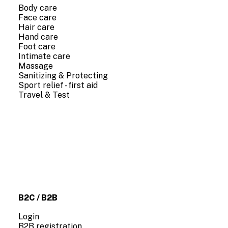
Body care
Face care
Hair care
Hand care
Foot care
Intimate care
Massage
Sanitizing & Protecting
Sport relief - first aid
Travel & Test
COMPANY INFO
About us
Contact us
B2C / B2B
Login
B2B registration