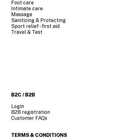
Foot care
Intimate care
Massage
LEGGI TUTTO
Sanitizing & Protecting
HYDROPS HEMP & CBD AID – GOCCE IGIENIZZANTI 8 ML
18,20
€
Sport relief - first aid
Travel & Test
COMPANY INFO
About us
Contact us
B2C / B2B
Login
B2B registration
Customer FAQs
TERMS & CONDITIONS